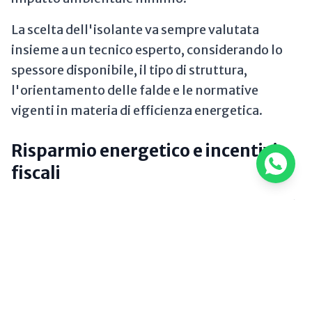
La scelta dell'isolante va sempre valutata
insieme a un tecnico esperto, considerando lo
spessore disponibile, il tipo di struttura,
l'orientamento delle falde e le normative
vigenti in materia di efficienza energetica.
Risparmio energetico e incentivi
fiscali
Un tetto in legno ventilato e ben coibentato può
ridurre le dispersioni termiche dalla copertura
fino al 30-35%
rispetto a un tetto tradizionale
non isolato. In termini pratici, questo si traduce
in bollette di riscaldamento sensibilmente più
basse e in un minore utilizzo di climatizzazione