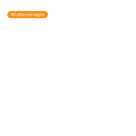
Strutture in Legno
Tetto in Legno Ventilato in
Trentino: Isolamento,
Vantaggi e Come Sceglierlo
Moser Walter SRL
•
7 marzo 2026